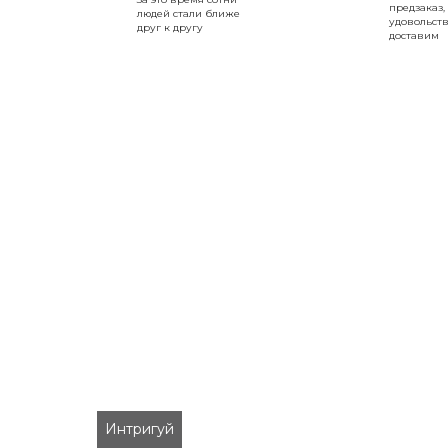
предзаказ,
людей стали ближе
удовольст
друг к другу
доставим
Интригуй