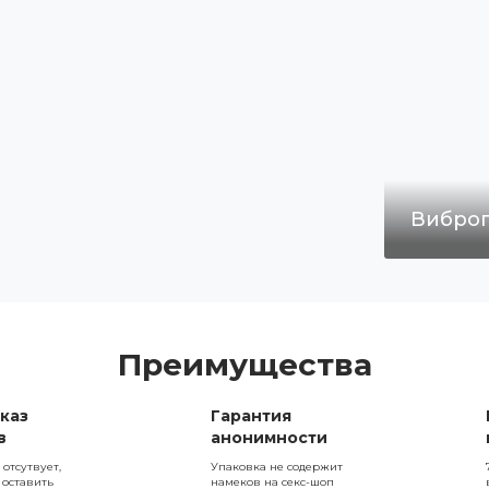
Вибро
Преимущества
каз
Гарантия
в
анонимности
 отсутвует,
Упаковка не содержит
 оставить
намеков на секс-шоп