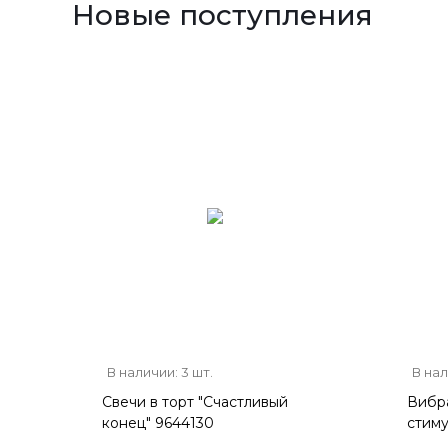
Новые поступления
В наличии: 3 шт.
В нал
Свечи в торт "Счастливый
Вибра
конец" 9644130
стим