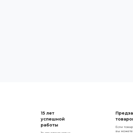
15 лет
Предза
успешной
товаро
работы
Если товар
вы можете
За это время сотни