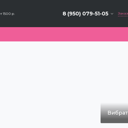
8 (950) 079-51-05
Заказ
т 1500 р.
8 (3953) 27‒95‒15
г. Иркутская область, г.
Братск, ул. Обручева, 28.
ТЦ "Кооператор"
ежедневно с 10:00 до
19:00
kupidon.bratsk@mail.ru
8 (3953) 28‒25‒73
г. Иркутская область, г.
Братск,, ж.р. Энергетик,
ул. Наймушина, 1
ежедневно с 10:00 до
19:00
Вибра