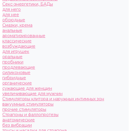
Секс-энергетики, БАДы
для него
для нее
обоюдные
Смазки, крема
анальные
ароматизированные
классические
возбуждающие
для игрушек
оральные
пробники
продлевающие
силиконовые
гибридные
органические
сужающие для женщин
увеличивающие для мужчин
Стимуляторы клитора и наружных интимных зон
вакуумные стимуляторы
прочие стимуляторы
Страпоны и фаллопротезы
анатомические
без вибрации
трусы и насадки для страпона