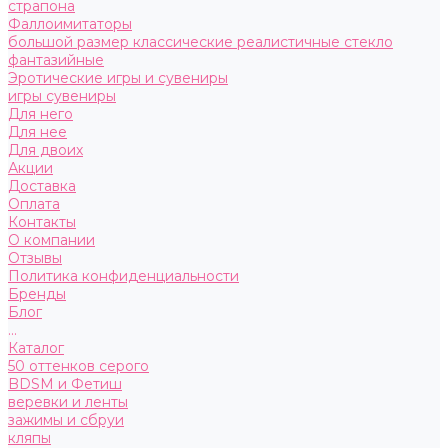
страпона
Фаллоимитаторы
большой размер
классические
реалистичные
стекло
фантазийные
Эротические игры и сувениры
игры
сувениры
Для него
Для нее
Для двоих
Акции
Доставка
Оплата
Контакты
О компании
Отзывы
Политика конфиденциальности
Бренды
Блог
...
Каталог
50 оттенков серого
BDSM и Фетиш
веревки и ленты
зажимы и сбруи
кляпы