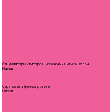
Смазки, крема
анальные
ароматизированные
классические
возбуждающие
для игрушек
оральные
пробники
продлевающие
силиконовые
гибридные
органические
сужающие для женщин
увеличивающие для мужчин
Стимуляторы клитора и наружных интимных зон
Назад
Стимуляторы клитора и наружных интимных зон
вакуумные стимуляторы
прочие стимуляторы
Страпоны и фаллопротезы
Назад
Страпоны и фаллопротезы
анатомические
без вибрации
трусы и насадки для страпона