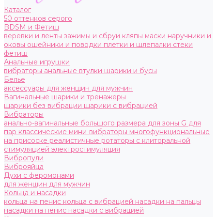
Каталог
50 оттенков серого
BDSM и Фетиш
веревки и ленты
зажимы и сбруи
кляпы
маски
наручники и
оковы
ошейники и поводки
плетки и шлепалки
стеки
фетиш
Анальные игрушки
вибраторы анальные
втулки
шарики и бусы
Белье
аксессуары
для женщин
для мужчин
Вагинальные шарики и тренажеры
шарики без вибрации
шарики с вибрацией
Вибраторы
анально-вагинальные
большого размера
для зоны G
для
пар
классические
мини-вибраторы
многофункциональные
на присоске
реалистичные
ротаторы
с клиторальной
стимуляцией
электростимуляция
Вибропули
Виброяйца
Духи с феромонами
для женщин
для мужчин
Кольца и насадки
кольца на пенис
кольца с вибрацией
насадки на пальцы
насадки на пенис
насадки с вибрацией