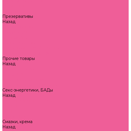
аксессуары для помп
для женщин
для мужчин
Презервативы
Назад
Презервативы
классические
фантазийные
полиуретановые
средства женской гигиены
увеличенного размера
Прочие товары
Назад
Прочие товары
батарейки
подарочная упаковка
подарочные сертификаты
Секс-энергетики, БАДы
Назад
Секс-энергетики, БАДы
для него
для нее
обоюдные
Смазки, крема
Назад