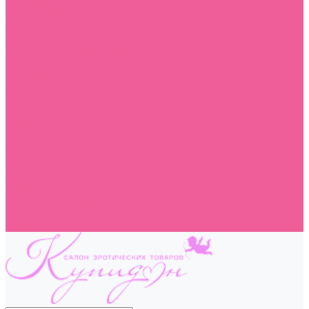
классические
реалистичные
стекло
фантазийные
Эротические игры и сувениры
игры
сувениры
Для него
Для нее
Для двоих
Акции
Доставка
Оплата
Контакты
О компании
Отзывы
Политика конфиденциальности
Бренды
Блог