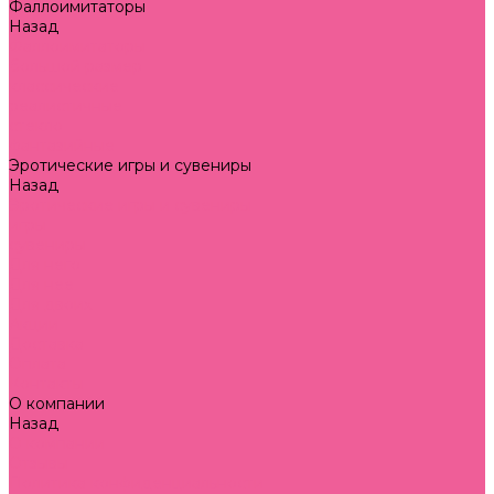
Фаллоимитаторы
Назад
Фаллоимитаторы
большой размер
классические
реалистичные
стекло
фантазийные
Эротические игры и сувениры
Назад
Эротические игры и сувениры
игры
сувениры
Для него
Для нее
Для двоих
Акции
Доставка
Оплата
Контакты
О компании
Назад
О компании
Отзывы
Политика конфиденциальности