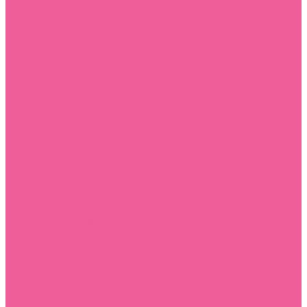
Массажные масла и свечи
Массажные свечи
Массажные средства
Массажные масла
Мастурбаторы
нереалистичные
реалистичные
Наборы секс игрушек
Помпы
аксессуары для помп
для женщин
для мужчин
Презервативы
классические
фантазийные
полиуретановые
средства женской гигиены
увеличенного размера
Прочие товары
батарейки
подарочная упаковка
подарочные сертификаты
Секс-энергетики, БАДы
для него