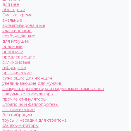
для нее
обоюдные
Смазки, крема
анальные
ароматизированные
классические
возбуждающие
для игрушек
оральные
пробники
продлевающие
силиконовые
гибридные
органические
сужающие для женщин
увеличивающие для мужчин
Стимуляторы клитора и наружных интимных зон
вакуумные стимуляторы
прочие стимуляторы
Страпоны и фаллопротезы
анатомические
без вибрации
трусы и насадки для страпона
Фаллоимитаторы
большой размер