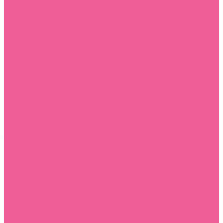
для нее
обоюдные
Смазки, крема
анальные
ароматизированные
классические
возбуждающие
для игрушек
оральные
пробники
продлевающие
силиконовые
гибридные
органические
сужающие для женщин
увеличивающие для мужчин
Стимуляторы клитора и наружных интимных зон
вакуумные стимуляторы
прочие стимуляторы
Страпоны и фаллопротезы
анатомические
без вибрации
трусы и насадки для страпона
Фаллоимитаторы
большой размер