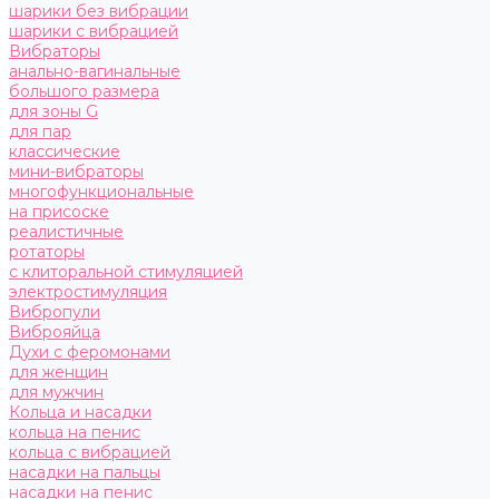
шарики без вибрации
шарики с вибрацией
Вибраторы
анально-вагинальные
большого размера
для зоны G
для пар
классические
мини-вибраторы
многофункциональные
на присоске
реалистичные
ротаторы
с клиторальной стимуляцией
электростимуляция
Вибропули
Виброяйца
Духи с феромонами
для женщин
для мужчин
Кольца и насадки
кольца на пенис
кольца с вибрацией
насадки на пальцы
насадки на пенис