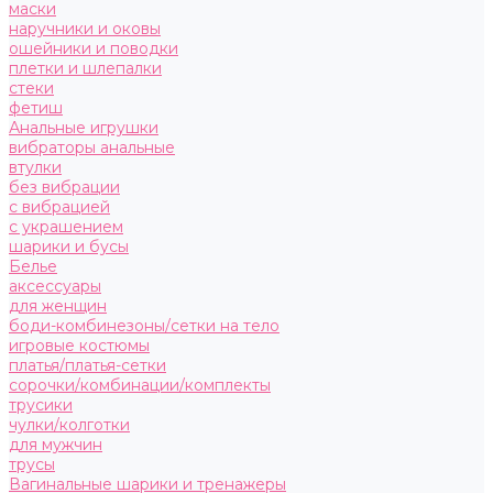
маски
наручники и оковы
ошейники и поводки
плетки и шлепалки
стеки
фетиш
Анальные игрушки
вибраторы анальные
втулки
без вибрации
с вибрацией
с украшением
шарики и бусы
Белье
аксессуары
для женщин
боди-комбинезоны/сетки на тело
игровые костюмы
платья/платья-сетки
сорочки/комбинации/комплекты
трусики
чулки/колготки
для мужчин
трусы
Вагинальные шарики и тренажеры