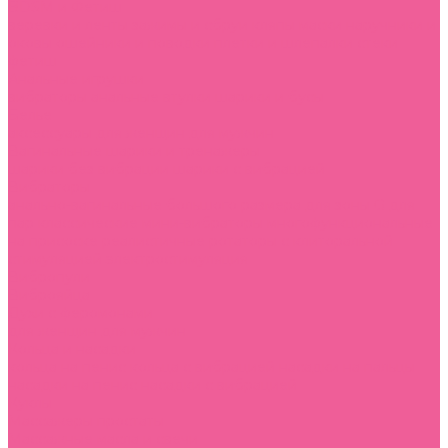
BDSM и Фетиш
веревки и ленты
зажимы и сбруи
кляпы
маски
наручники и
оковы
ошейники и поводки
плетки и шлепалки
стеки
фетиш
Анальные игрушки
вибраторы анальные
втулки
шарики и бусы
Белье
аксессуары
для женщин
для мужчин
Вагинальные шарики и тренажеры
шарики без вибрации
шарики с вибрацией
Вибраторы
анально-вагинальные
большого размера
для зоны G
для
пар
классические
мини-вибраторы
многофункциональные
на присоске
реалистичные
ротаторы
с клиторальной
стимуляцией
электростимуляция
Вибропули
Виброяйца
Духи с феромонами
для женщин
для мужчин
Кольца и насадки
кольца на пенис
кольца с вибрацией
насадки на пальцы
насадки на пенис
насадки с вибрацией
Куклы
Массажеры простаты
Массажные масла и свечи