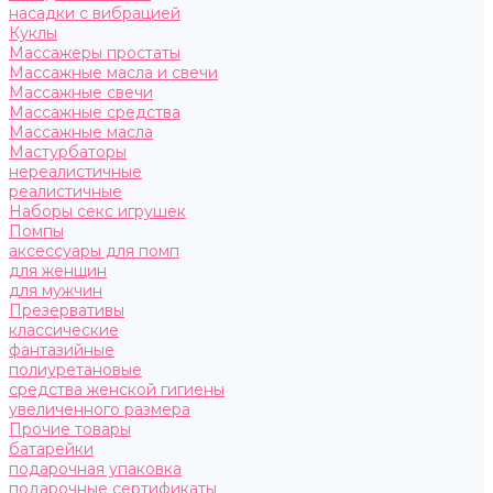
насадки с вибрацией
Куклы
Массажеры простаты
Массажные масла и свечи
Массажные свечи
Массажные средства
Массажные масла
Мастурбаторы
нереалистичные
реалистичные
Наборы секс игрушек
Помпы
аксессуары для помп
для женщин
для мужчин
Презервативы
классические
фантазийные
полиуретановые
средства женской гигиены
увеличенного размера
Прочие товары
батарейки
подарочная упаковка
подарочные сертификаты