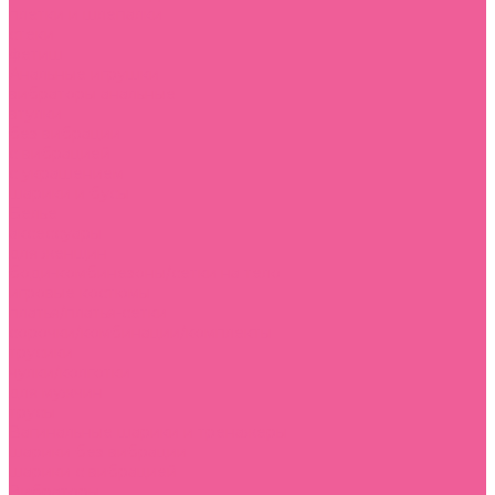
плетки и шлепалки
стеки
фетиш
Анальные игрушки
вибраторы анальные
втулки
без вибрации
с вибрацией
с украшением
шарики и бусы
Белье
аксессуары
для женщин
боди-комбинезоны/сетки на тело
игровые костюмы
платья/платья-сетки
сорочки/комбинации/комплекты
трусики
чулки/колготки
для мужчин
трусы
Вагинальные шарики и тренажеры
шарики без вибрации
шарики с вибрацией
Вибраторы