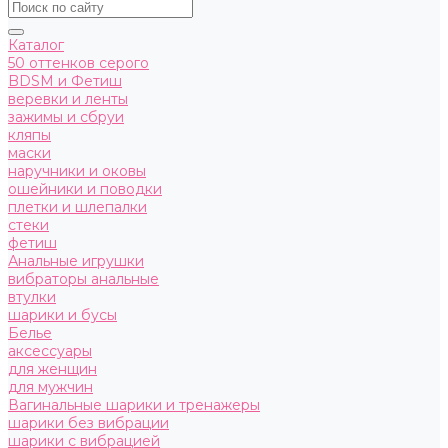
Каталог
50 оттенков серого
BDSM и Фетиш
веревки и ленты
зажимы и сбруи
кляпы
маски
наручники и оковы
ошейники и поводки
плетки и шлепалки
стеки
фетиш
Анальные игрушки
вибраторы анальные
втулки
шарики и бусы
Белье
аксессуары
для женщин
для мужчин
Вагинальные шарики и тренажеры
шарики без вибрации
шарики с вибрацией