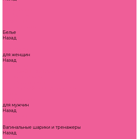
втулки
без вибрации
с вибрацией
с украшением
шарики и бусы
Белье
Назад
Белье
аксессуары
для женщин
Назад
для женщин
боди-комбинезоны/сетки на тело
игровые костюмы
платья/платья-сетки
сорочки/комбинации/комплекты
трусики
чулки/колготки
для мужчин
Назад
для мужчин
трусы
Вагинальные шарики и тренажеры
Назад
Вагинальные шарики и тренажеры