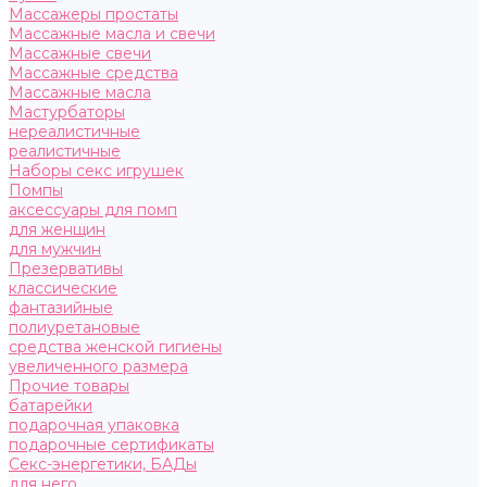
Массажеры простаты
Массажные масла и свечи
Массажные свечи
Массажные средства
Массажные масла
Мастурбаторы
нереалистичные
реалистичные
Наборы секс игрушек
Помпы
аксессуары для помп
для женщин
для мужчин
Презервативы
классические
фантазийные
полиуретановые
средства женской гигиены
увеличенного размера
Прочие товары
батарейки
подарочная упаковка
подарочные сертификаты
Секс-энергетики, БАДы
для него