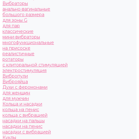
Вибраторы
анально-вагинальные
большого размера
для зоны G
для пар
классические
мини-вибраторы
многофункциональные
на присоске
реалистичные
ротаторы
с клиторальной стимуляцией
электростимуляция
Вибропули
Виброяйца
Духи с феромонами
для женщин
для мужчин
Кольца и насадки
кольца на пенис
кольца с вибрацией
насадки на пальцы
насадки на пенис
насадки с вибрацией
Куклы