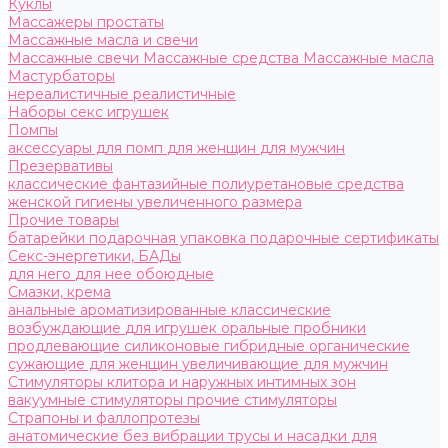
Куклы
Массажеры простаты
Массажные масла и свечи
Массажные свечи
Массажные средства
Массажные масла
Мастурбаторы
нереалистичные
реалистичные
Наборы секс игрушек
Помпы
аксессуары для помп
для женщин
для мужчин
Презервативы
классические
фантазийные
полиуретановые
средства
женской гигиены
увеличенного размера
Прочие товары
батарейки
подарочная упаковка
подарочные сертификаты
Секс-энергетики, БАДы
для него
для нее
обоюдные
Смазки, крема
анальные
ароматизированные
классические
возбуждающие
для игрушек
оральные
пробники
продлевающие
силиконовые
гибридные
органические
сужающие для женщин
увеличивающие для мужчин
Стимуляторы клитора и наружных интимных зон
вакуумные стимуляторы
прочие стимуляторы
Страпоны и фаллопротезы
анатомические
без вибрации
трусы и насадки для