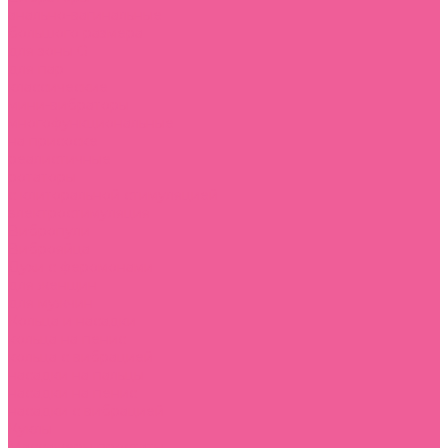
анально-вагинальные
большого размера
для зоны G
для пар
классические
мини-вибраторы
многофункциональные
на присоске
реалистичные
ротаторы
с клиторальной стимуляцией
электростимуляция
Вибропули
Виброяйца
Духи с феромонами
для женщин
для мужчин
Кольца и насадки
кольца на пенис
кольца с вибрацией
насадки на пальцы
насадки на пенис
насадки с вибрацией
Куклы
Массажеры простаты