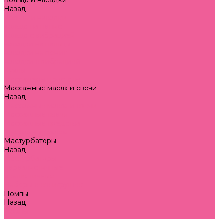
Кольца и насадки
Назад
Кольца и насадки
кольца на пенис
кольца с вибрацией
насадки на пальцы
насадки на пенис
насадки с вибрацией
Куклы
Массажеры простаты
Массажные масла и свечи
Назад
Массажные масла и свечи
Массажные свечи
Массажные средства
Массажные масла
Мастурбаторы
Назад
Мастурбаторы
нереалистичные
реалистичные
Наборы секс игрушек
Помпы
Назад
Помпы