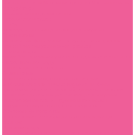
Массажные свечи
Массажные средства
Массажные масла
Мастурбаторы
нереалистичные
реалистичные
Наборы секс игрушек
Помпы
аксессуары для помп
для женщин
для мужчин
Презервативы
классические
фантазийные
полиуретановые
средства
женской гигиены
увеличенного размера
Прочие товары
батарейки
подарочная упаковка
подарочные сертификаты
Секс-энергетики, БАДы
для него
для нее
обоюдные
Смазки, крема
анальные
ароматизированные
классические
возбуждающие
для игрушек
оральные
пробники
продлевающие
силиконовые
гибридные
органические
сужающие для женщин
увеличивающие для мужчин
Стимуляторы клитора и наружных интимных зон
вакуумные стимуляторы
прочие стимуляторы
Страпоны и фаллопротезы
анатомические
без вибрации
трусы и насадки для
страпона
Фаллоимитаторы
большой размер
классические
реалистичные
стекло