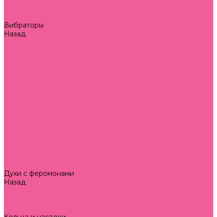
шарики без вибрации
шарики с вибрацией
Вибраторы
Назад
Вибраторы
анально-вагинальные
большого размера
для зоны G
для пар
классические
мини-вибраторы
многофункциональные
на присоске
реалистичные
ротаторы
с клиторальной стимуляцией
электростимуляция
Вибропули
Виброяйца
Духи с феромонами
Назад
Духи с феромонами
для женщин
для мужчин