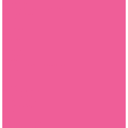
фантазийные
Эротические игры и сувениры
игры
сувениры
Для него
Для нее
Для двоих
Акции
Доставка
Оплата
Контакты
О компании
Отзывы
Политика конфиденциальности
Бренды
Блог
...
Каталог
50 оттенков серого
BDSM и Фетиш
веревки и ленты
зажимы и сбруи
кляпы
маски
наручники и оковы
ошейники и поводки