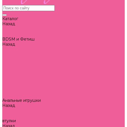
Каталог
Назад
Каталог
50 оттенков серого
BDSM и Фетиш
Назад
BDSM и Фетиш
веревки и ленты
зажимы и сбруи
кляпы
маски
наручники и оковы
ошейники и поводки
плетки и шлепалки
стеки
фетиш
Анальные игрушки
Назад
Анальные игрушки
вибраторы анальные
втулки
Назад