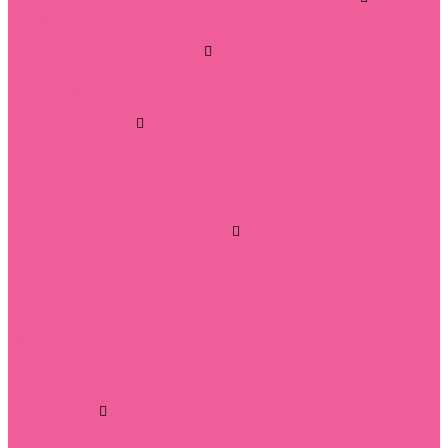
вакуумные стимуляторы
прочие стимуляторы
Страпоны и фаллопротезы
анатомические
без вибрации
трусы и насадки для страпона
Фаллоимитаторы
большой размер
классические
реалистичные
стекло
фантазийные
Эротические игры и сувениры
игры
сувениры
Для него
Для нее
Для двоих
Акции
Доставка
Оплата
Контакты
О компании
Отзывы
Политика конфиденциальности