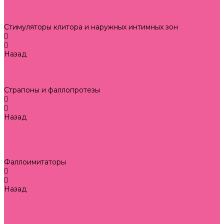
органические
сужающие для женщин
увеличивающие для мужчин
Стимуляторы клитора и наружных интимных зон
Назад
Стимуляторы клитора и наружных интимных зон
вакуумные стимуляторы
прочие стимуляторы
Страпоны и фаллопротезы
Назад
Страпоны и фаллопротезы
анатомические
без вибрации
трусы и насадки для страпона
Фаллоимитаторы
Назад
Фаллоимитаторы
большой размер
классические