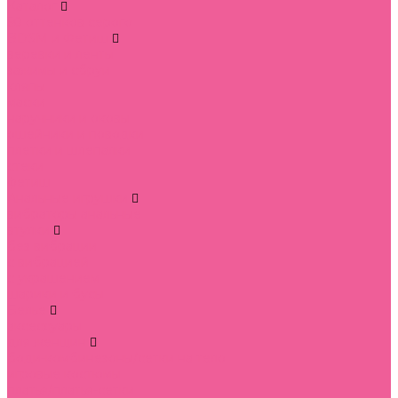
Каталог
50 оттенков серого
BDSM и Фетиш
веревки и ленты
зажимы и сбруи
кляпы
маски
наручники и оковы
ошейники и поводки
плетки и шлепалки
стеки
фетиш
Анальные игрушки
вибраторы анальные
втулки
без вибрации
с вибрацией
с украшением
шарики и бусы
Белье
аксессуары
для женщин
боди-комбинезоны/сетки на тело
игровые костюмы
платья/платья-сетки