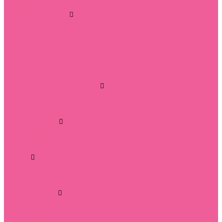
для мужчин
Кольца и насадки
кольца на пенис
кольца с вибрацией
насадки на пальцы
насадки на пенис
насадки с вибрацией
Куклы
Массажеры простаты
Массажные масла и свечи
Массажные свечи
Массажные средства
Массажные масла
Мастурбаторы
нереалистичные
реалистичные
Наборы секс игрушек
Помпы
аксессуары для помп
для женщин
для мужчин
Презервативы
классические
фантазийные
полиуретановые