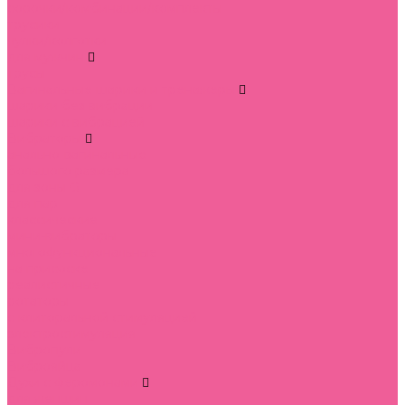
сорочки/комбинации/комплекты
трусики
чулки/колготки
для мужчин
трусы
Вагинальные шарики и тренажеры
шарики без вибрации
шарики с вибрацией
Вибраторы
анально-вагинальные
большого размера
для зоны G
для пар
классические
мини-вибраторы
многофункциональные
на присоске
реалистичные
ротаторы
с клиторальной стимуляцией
электростимуляция
Вибропули
Виброяйца
Духи с феромонами
для женщин