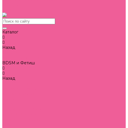
Бренды
Блог
Каталог
Назад
Каталог
50 оттенков серого
BDSM и Фетиш
Назад
BDSM и Фетиш
веревки и ленты
зажимы и сбруи
кляпы
маски
наручники и оковы
ошейники и поводки
плетки и шлепалки
стеки