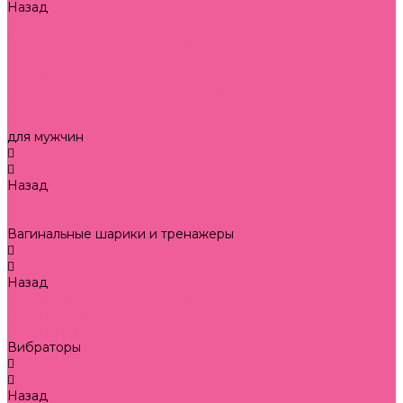
Назад
для женщин
боди-комбинезоны/сетки на тело
игровые костюмы
платья/платья-сетки
сорочки/комбинации/комплекты
трусики
чулки/колготки
для мужчин
Назад
для мужчин
трусы
Вагинальные шарики и тренажеры
Назад
Вагинальные шарики и тренажеры
шарики без вибрации
шарики с вибрацией
Вибраторы
Назад