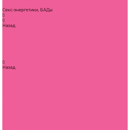
подарочные сертификаты
Секс-энергетики, БАДы
Назад
Секс-энергетики, БАДы
для него
для нее
обоюдные
Смазки, крема
Назад
Смазки, крема
анальные
ароматизированные
классические
возбуждающие
для игрушек
оральные
пробники
продлевающие
силиконовые
гибридные