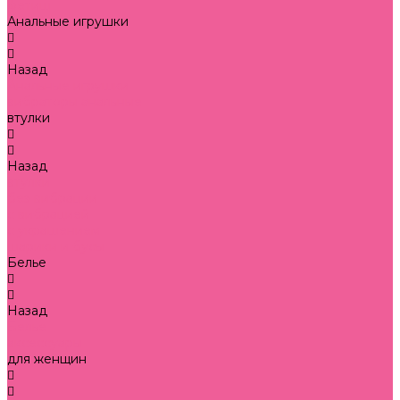
фетиш
Анальные игрушки
Назад
Анальные игрушки
вибраторы анальные
втулки
Назад
втулки
без вибрации
с вибрацией
с украшением
шарики и бусы
Белье
Назад
Белье
аксессуары
для женщин