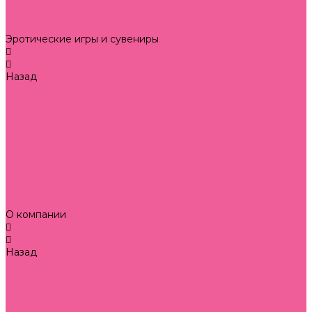
реалистичные
стекло
фантазийные
Эротические игры и сувениры
Назад
Эротические игры и сувениры
игры
сувениры
Для него
Для нее
Для двоих
Акции
Доставка
Оплата
Контакты
О компании
Назад
О компании
Отзывы
Политика конфиденциальности
Бренды