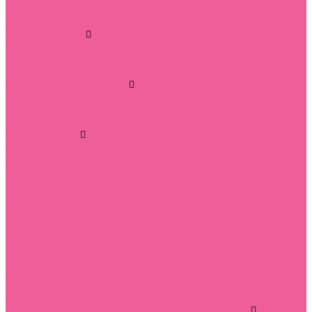
средства женской гигиены
увеличенного размера
Прочие товары
батарейки
подарочная упаковка
подарочные сертификаты
Секс-энергетики, БАДы
для него
для нее
обоюдные
Смазки, крема
анальные
ароматизированные
классические
возбуждающие
для игрушек
оральные
пробники
продлевающие
силиконовые
гибридные
органические
сужающие для женщин
увеличивающие для мужчин
Стимуляторы клитора и наружных интимных зон