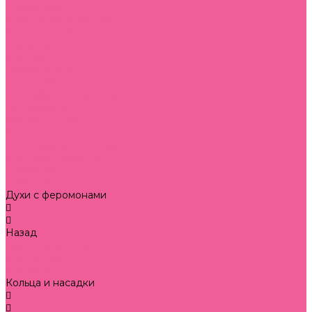
Вибраторы
анально-вагинальные
большого размера
для зоны G
для пар
классические
мини-вибраторы
многофункциональные
на присоске
реалистичные
ротаторы
с клиторальной стимуляцией
электростимуляция
Вибропули
Виброяйца
Духи с феромонами
Назад
Духи с феромонами
для женщин
для мужчин
Кольца и насадки