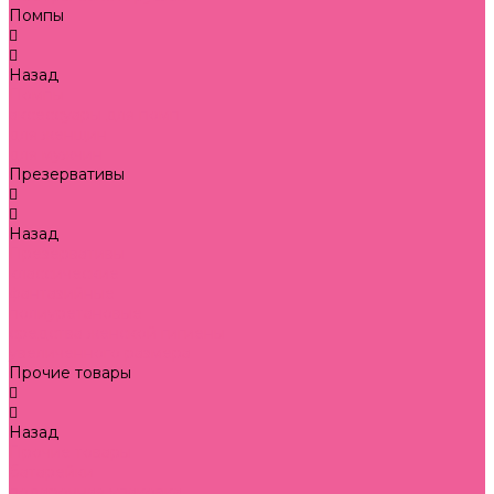
Помпы
Назад
Помпы
аксессуары для помп
для женщин
для мужчин
Презервативы
Назад
Презервативы
классические
фантазийные
полиуретановые
средства женской гигиены
увеличенного размера
Прочие товары
Назад
Прочие товары
батарейки
подарочная упаковка