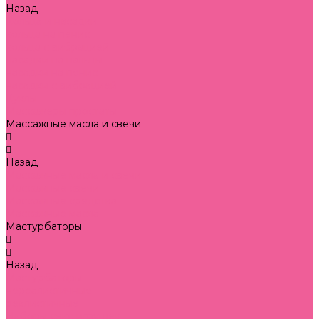
Назад
Кольца и насадки
кольца на пенис
кольца с вибрацией
насадки на пальцы
насадки на пенис
насадки с вибрацией
Куклы
Массажеры простаты
Массажные масла и свечи
Назад
Массажные масла и свечи
Массажные свечи
Массажные средства
Массажные масла
Мастурбаторы
Назад
Мастурбаторы
нереалистичные
реалистичные
Наборы секс игрушек