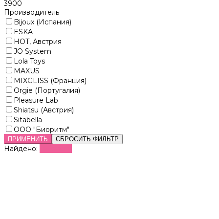
3900
Производитель
Bijoux (Испания)
ESKA
HOT, Австрия
JO System
Lola Toys
MAXUS
MIXGLISS (Франция)
Orgie (Португалия)
Pleasure Lab
Shiatsu (Австрия)
Sitabella
ООО "Биоритм"
ПРИМЕНИТЬ
СБРОСИТЬ ФИЛЬТР
Найдено:
Показать