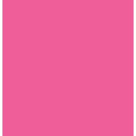
Массажеры простаты
Массажные масла и свечи
Массажные свечи
Массажные средства
Массажные масла
Мастурбаторы
нереалистичные
реалистичные
Наборы секс игрушек
Помпы
аксессуары для помп
для женщин
для мужчин
Презервативы
классические
фантазийные
полиуретановые
средства женской гигиены
увеличенного размера
Прочие товары
батарейки
подарочная упаковка
подарочные сертификаты
Секс-энергетики, БАДы
для него