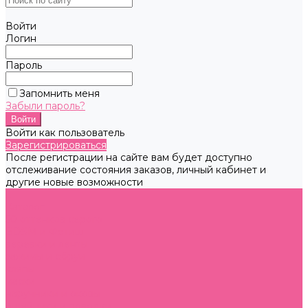
Войти
Логин
Пароль
Запомнить меня
Забыли пароль?
Войти как пользователь
Зарегистрироваться
После регистрации на сайте вам будет доступно
отслеживание состояния заказов, личный кабинет и
другие новые возможности
...
Каталог
50 оттенков серого
BDSM и Фетиш
веревки и ленты
зажимы и сбруи
кляпы
маски
наручники и оковы
ошейники и поводки