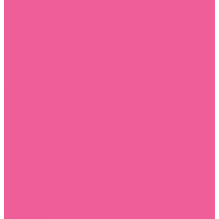
плетки и шлепалки
стеки
фетиш
Анальные игрушки
вибраторы анальные
втулки
без вибрации
с вибрацией
с украшением
шарики и бусы
Белье
аксессуары
для женщин
боди-комбинезоны/сетки на тело
игровые костюмы
платья/платья-сетки
сорочки/комбинации/комплекты
трусики
чулки/колготки
для мужчин
трусы
Вагинальные шарики и тренажеры
шарики без вибрации
шарики с вибрацией
Вибраторы