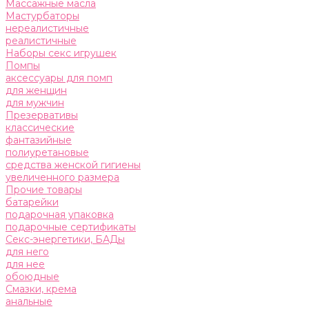
Массажные масла
Мастурбаторы
нереалистичные
реалистичные
Наборы секс игрушек
Помпы
аксессуары для помп
для женщин
для мужчин
Презервативы
классические
фантазийные
полиуретановые
средства женской гигиены
увеличенного размера
Прочие товары
батарейки
подарочная упаковка
подарочные сертификаты
Секс-энергетики, БАДы
для него
для нее
обоюдные
Смазки, крема
анальные