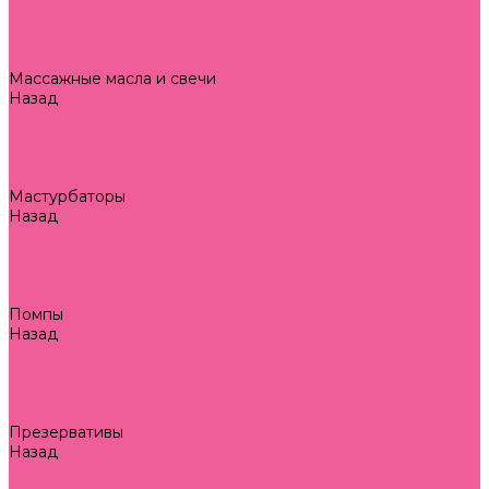
насадки на пенис
насадки с вибрацией
Куклы
Массажеры простаты
Массажные масла и свечи
Назад
Массажные масла и свечи
Массажные свечи
Массажные средства
Массажные масла
Мастурбаторы
Назад
Мастурбаторы
нереалистичные
реалистичные
Наборы секс игрушек
Помпы
Назад
Помпы
аксессуары для помп
для женщин
для мужчин
Презервативы
Назад
Презервативы