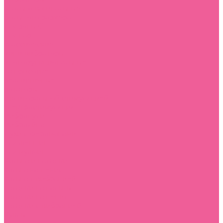
анально-вагинальные
большого размера
для зоны G
для пар
классические
мини-вибраторы
многофункциональные
на присоске
реалистичные
ротаторы
с клиторальной стимуляцией
электростимуляция
Вибропули
Виброяйца
Духи с феромонами
для женщин
для мужчин
Кольца и насадки
кольца на пенис
кольца с вибрацией
насадки на пальцы
насадки на пенис
насадки с вибрацией
Куклы