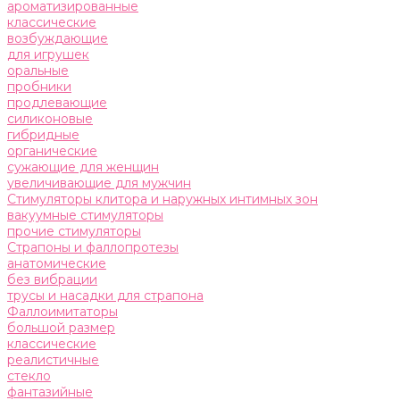
ароматизированные
классические
возбуждающие
для игрушек
оральные
пробники
продлевающие
силиконовые
гибридные
органические
сужающие для женщин
увеличивающие для мужчин
Стимуляторы клитора и наружных интимных зон
вакуумные стимуляторы
прочие стимуляторы
Страпоны и фаллопротезы
анатомические
без вибрации
трусы и насадки для страпона
Фаллоимитаторы
большой размер
классические
реалистичные
стекло
фантазийные