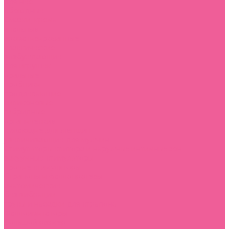
для нее
обоюдные
Смазки, крема
анальные
ароматизированные
классические
возбуждающие
для игрушек
оральные
пробники
продлевающие
силиконовые
гибридные
органические
сужающие для женщин
увеличивающие для мужчин
Стимуляторы клитора и наружных интимных зон
вакуумные стимуляторы
прочие стимуляторы
Страпоны и фаллопротезы
анатомические
без вибрации
трусы и насадки для страпона
Фаллоимитаторы
большой размер