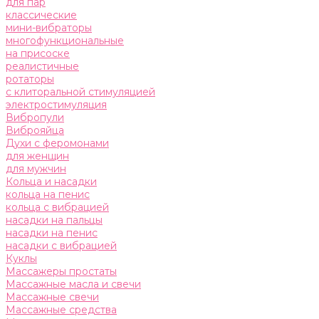
для пар
классические
мини-вибраторы
многофункциональные
на присоске
реалистичные
ротаторы
с клиторальной стимуляцией
электростимуляция
Вибропули
Виброяйца
Духи с феромонами
для женщин
для мужчин
Кольца и насадки
кольца на пенис
кольца с вибрацией
насадки на пальцы
насадки на пенис
насадки с вибрацией
Куклы
Массажеры простаты
Массажные масла и свечи
Массажные свечи
Массажные средства