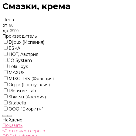
Смазки, крема
Цена
от
до
Производитель
Bijoux (Испания)
ESKA
HOT, Австрия
JO System
Lola Toys
MAXUS
MIXGLISS (Франция)
Orgie (Португалия)
Pleasure Lab
Shiatsu (Австрия)
Sitabella
ООО "Биоритм"
Найдено:
Показать
50 оттенков серого