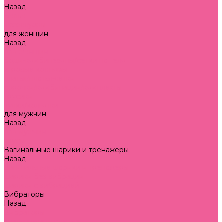
Назад
Белье
аксессуары
для женщин
Назад
для женщин
боди-комбинезоны/сетки на тело
игровые костюмы
платья/платья-сетки
сорочки/комбинации/комплекты
трусики
чулки/колготки
для мужчин
Назад
для мужчин
трусы
Вагинальные шарики и тренажеры
Назад
Вагинальные шарики и тренажеры
шарики без вибрации
шарики с вибрацией
Вибраторы
Назад
Вибраторы
анально-вагинальные