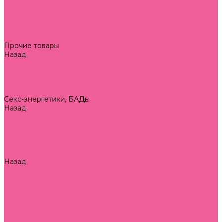
классические
фантазийные
полиуретановые
средства женской гигиены
увеличенного размера
Прочие товары
Назад
Прочие товары
батарейки
подарочная упаковка
подарочные сертификаты
Секс-энергетики, БАДы
Назад
Секс-энергетики, БАДы
для него
для нее
обоюдные
Смазки, крема
Назад
Смазки, крема
анальные
ароматизированные
классические
возбуждающие
для игрушек