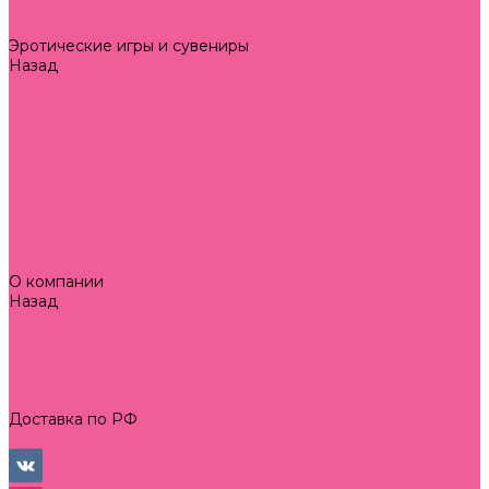
стекло
фантазийные
Эротические игры и сувениры
Назад
Эротические игры и сувениры
игры
сувениры
Для него
Для нее
Для двоих
Акции
Доставка
Оплата
Контакты
О компании
Назад
О компании
Отзывы
Политика конфиденциальности
Бренды
Блог
Доставка по РФ
Личный кабинет