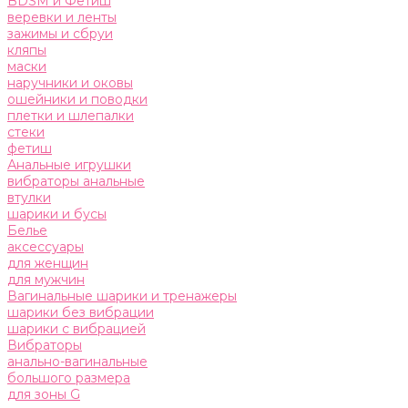
BDSM и Фетиш
веревки и ленты
зажимы и сбруи
кляпы
маски
наручники и оковы
ошейники и поводки
плетки и шлепалки
стеки
фетиш
Анальные игрушки
вибраторы анальные
втулки
шарики и бусы
Белье
аксессуары
для женщин
для мужчин
Вагинальные шарики и тренажеры
шарики без вибрации
шарики с вибрацией
Вибраторы
анально-вагинальные
большого размера
для зоны G