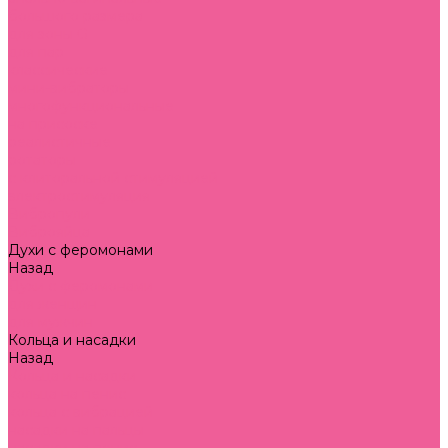
большого размера
для зоны G
для пар
классические
мини-вибраторы
многофункциональные
на присоске
реалистичные
ротаторы
с клиторальной стимуляцией
электростимуляция
Вибропули
Виброяйца
Духи с феромонами
Назад
Духи с феромонами
для женщин
для мужчин
Кольца и насадки
Назад
Кольца и насадки
кольца на пенис
кольца с вибрацией
насадки на пальцы