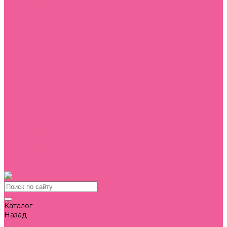
классические
реалистичные
стекло
фантазийные
Эротические игры и сувениры
игры
сувениры
Для него
Для нее
Для двоих
Акции
Доставка
Оплата
Контакты
О компании
Отзывы
Политика конфиденциальности
Бренды
Блог
Каталог
Назад
Каталог