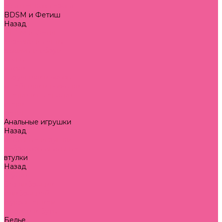
50 оттенков серого
BDSM и Фетиш
Назад
BDSM и Фетиш
веревки и ленты
зажимы и сбруи
кляпы
маски
наручники и оковы
ошейники и поводки
плетки и шлепалки
стеки
фетиш
Анальные игрушки
Назад
Анальные игрушки
вибраторы анальные
втулки
Назад
втулки
без вибрации
с вибрацией
с украшением
шарики и бусы
Белье