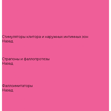
оральные
пробники
продлевающие
силиконовые
гибридные
органические
сужающие для женщин
увеличивающие для мужчин
Стимуляторы клитора и наружных интимных зон
Назад
Стимуляторы клитора и наружных интимных зон
вакуумные стимуляторы
прочие стимуляторы
Страпоны и фаллопротезы
Назад
Страпоны и фаллопротезы
анатомические
без вибрации
трусы и насадки для страпона
Фаллоимитаторы
Назад
Фаллоимитаторы
большой размер
классические
реалистичные