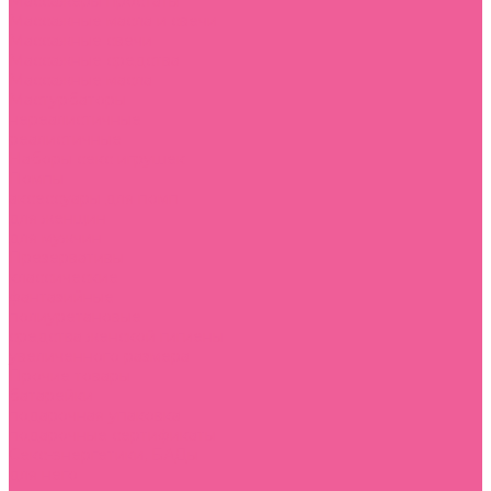
Массажеры простаты
Массажные масла и свечи
Массажные свечи
Массажные средства
Массажные масла
Мастурбаторы
нереалистичные
реалистичные
Наборы секс игрушек
Помпы
аксессуары для помп
для женщин
для мужчин
Презервативы
классические
фантазийные
полиуретановые
средства женской гигиены
увеличенного размера
Прочие товары
батарейки
подарочная упаковка
подарочные сертификаты
Секс-энергетики, БАДы
для него