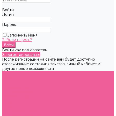
Войти
Логин
Пароль
Запомнить меня
Забыли пароль?
Войти как пользователь
Зарегистрироваться
После регистрации на сайте вам будет доступно
отслеживание состояния заказов, личный кабинет и
другие новые возможности
...
Каталог
50 оттенков серого
BDSM и Фетиш
веревки и ленты
зажимы и сбруи
кляпы
маски
наручники и оковы
ошейники и поводки