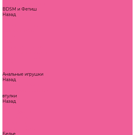
50 оттенков серого
BDSM и Фетиш
Назад
BDSM и Фетиш
веревки и ленты
зажимы и сбруи
кляпы
маски
наручники и оковы
ошейники и поводки
плетки и шлепалки
стеки
фетиш
Анальные игрушки
Назад
Анальные игрушки
вибраторы анальные
втулки
Назад
втулки
без вибрации
с вибрацией
с украшением
шарики и бусы
Белье