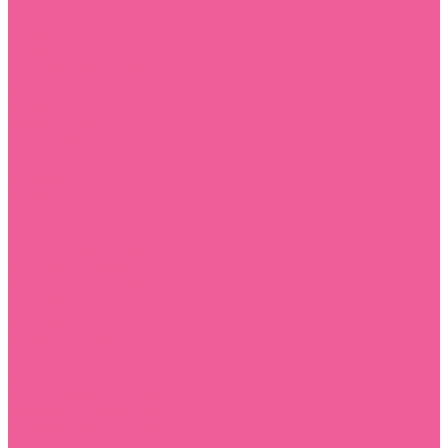
плетки и шлепалки
стеки
фетиш
Анальные игрушки
вибраторы анальные
втулки
без вибрации
с вибрацией
с украшением
шарики и бусы
Белье
аксессуары
для женщин
боди-комбинезоны/сетки на тело
игровые костюмы
платья/платья-сетки
сорочки/комбинации/комплекты
трусики
чулки/колготки
для мужчин
трусы
Вагинальные шарики и тренажеры
шарики без вибрации
шарики с вибрацией
Вибраторы