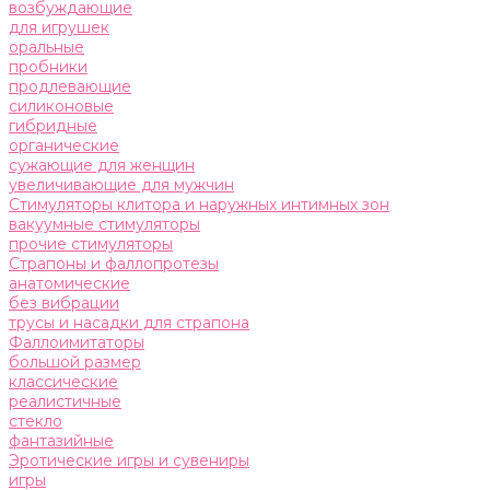
возбуждающие
для игрушек
оральные
пробники
продлевающие
силиконовые
гибридные
органические
сужающие для женщин
увеличивающие для мужчин
Стимуляторы клитора и наружных интимных зон
вакуумные стимуляторы
прочие стимуляторы
Страпоны и фаллопротезы
анатомические
без вибрации
трусы и насадки для страпона
Фаллоимитаторы
большой размер
классические
реалистичные
стекло
фантазийные
Эротические игры и сувениры
игры