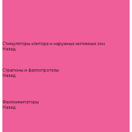
оральные
пробники
продлевающие
силиконовые
гибридные
органические
сужающие для женщин
увеличивающие для мужчин
Стимуляторы клитора и наружных интимных зон
Назад
Стимуляторы клитора и наружных интимных зон
вакуумные стимуляторы
прочие стимуляторы
Страпоны и фаллопротезы
Назад
Страпоны и фаллопротезы
анатомические
без вибрации
трусы и насадки для страпона
Фаллоимитаторы
Назад
Фаллоимитаторы
большой размер
классические
реалистичные