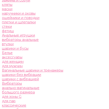
зажимы и сбруи
кляпы
маски
наручники и оковы
ошейники и поводки
плетки и шлепалки
стеки
фетиш
Анальные игрушки
вибраторы анальные
втулки
шарики и бусы
Белье
аксессуары
для женщин
для мужчин
Вагинальные шарики и тренажеры
шарики без вибрации
шарики с вибрацией
Вибраторы
анально-вагинальные
большого размера
для зоны G
для пар
классические