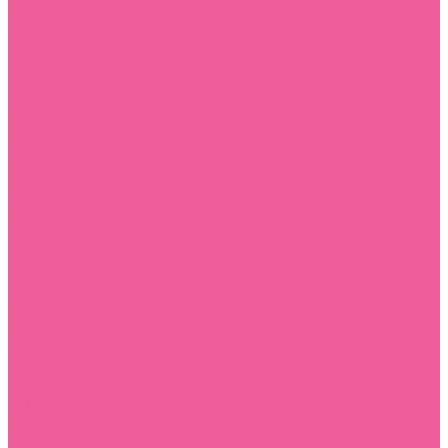
для нее
обоюдные
Смазки, крема
анальные
ароматизированные
классические
возбуждающие
для игрушек
оральные
пробники
продлевающие
силиконовые
гибридные
органические
сужающие для женщин
увеличивающие для мужчин
Стимуляторы клитора и наружных интимных зон
вакуумные стимуляторы
прочие стимуляторы
Страпоны и фаллопротезы
анатомические
без вибрации
трусы и насадки для страпона
Фаллоимитаторы
большой размер