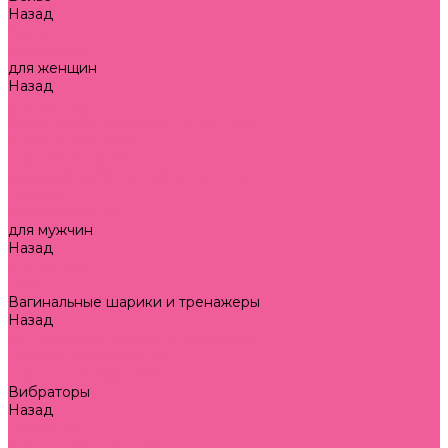
Назад
Белье
аксессуары
для женщин
Назад
для женщин
боди-комбинезоны/сетки на тело
игровые костюмы
платья/платья-сетки
сорочки/комбинации/комплекты
трусики
чулки/колготки
для мужчин
Назад
для мужчин
трусы
Вагинальные шарики и тренажеры
Назад
Вагинальные шарики и тренажеры
шарики без вибрации
шарики с вибрацией
Вибраторы
Назад
Вибраторы
анально-вагинальные