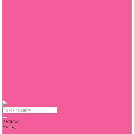
классические
реалистичные
стекло
фантазийные
Эротические игры и сувениры
игры
сувениры
Для него
Для нее
Для двоих
Акции
Доставка
Оплата
Контакты
О компании
Отзывы
Политика конфиденциальности
Бренды
Блог
Каталог
Назад
Каталог