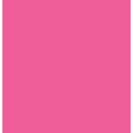
анально-вагинальные
большого размера
для зоны G
для пар
классические
мини-вибраторы
многофункциональные
на присоске
реалистичные
ротаторы
с клиторальной стимуляцией
электростимуляция
Вибропули
Виброяйца
Духи с феромонами
для женщин
для мужчин
Кольца и насадки
кольца на пенис
кольца с вибрацией
насадки на пальцы
насадки на пенис
насадки с вибрацией
Куклы