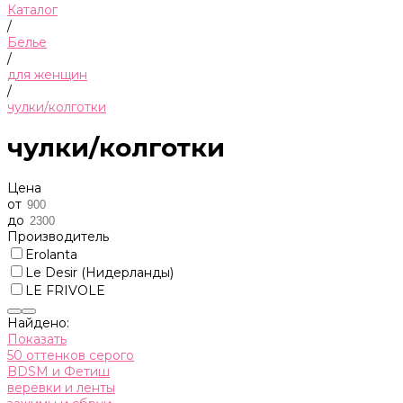
Каталог
/
Белье
/
для женщин
/
чулки/колготки
чулки/колготки
Цена
от
до
Производитель
Erolanta
Le Desir (Нидерланды)
LE FRIVOLE
Найдено:
Показать
50 оттенков серого
BDSM и Фетиш
веревки и ленты