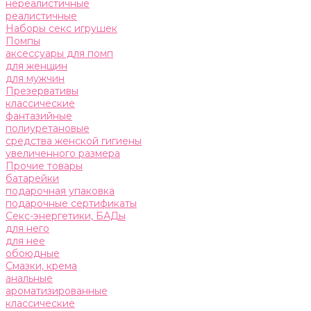
нереалистичные
реалистичные
Наборы секс игрушек
Помпы
аксессуары для помп
для женщин
для мужчин
Презервативы
классические
фантазийные
полиуретановые
средства женской гигиены
увеличенного размера
Прочие товары
батарейки
подарочная упаковка
подарочные сертификаты
Секс-энергетики, БАДы
для него
для нее
обоюдные
Смазки, крема
анальные
ароматизированные
классические