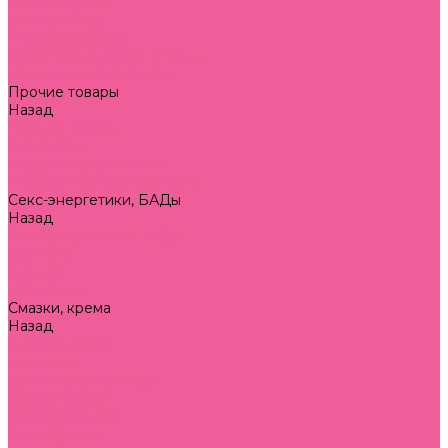
классические
фантазийные
полиуретановые
средства женской гигиены
увеличенного размера
Прочие товары
Назад
Прочие товары
батарейки
подарочная упаковка
подарочные сертификаты
Секс-энергетики, БАДы
Назад
Секс-энергетики, БАДы
для него
для нее
обоюдные
Смазки, крема
Назад
Смазки, крема
анальные
ароматизированные
классические
возбуждающие
для игрушек