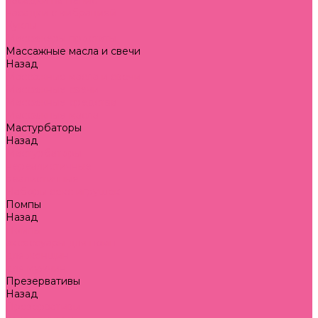
насадки на пенис
насадки с вибрацией
Куклы
Массажеры простаты
Массажные масла и свечи
Назад
Массажные масла и свечи
Массажные свечи
Массажные средства
Массажные масла
Мастурбаторы
Назад
Мастурбаторы
нереалистичные
реалистичные
Наборы секс игрушек
Помпы
Назад
Помпы
аксессуары для помп
для женщин
для мужчин
Презервативы
Назад
Презервативы