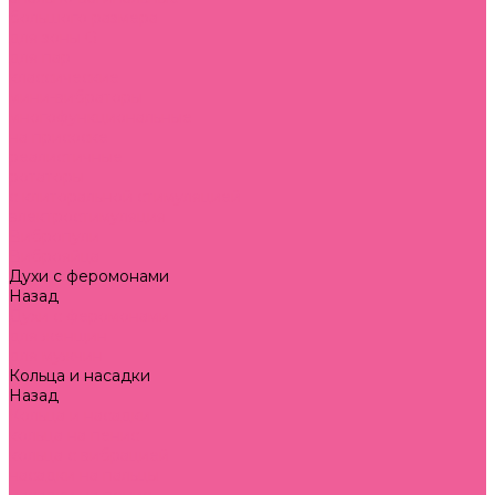
большого размера
для зоны G
для пар
классические
мини-вибраторы
многофункциональные
на присоске
реалистичные
ротаторы
с клиторальной стимуляцией
электростимуляция
Вибропули
Виброяйца
Духи с феромонами
Назад
Духи с феромонами
для женщин
для мужчин
Кольца и насадки
Назад
Кольца и насадки
кольца на пенис
кольца с вибрацией
насадки на пальцы