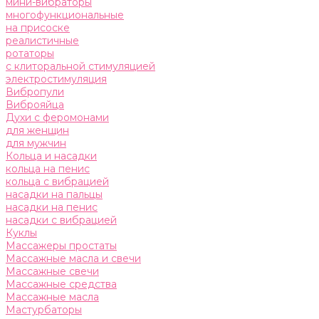
мини-вибраторы
многофункциональные
на присоске
реалистичные
ротаторы
с клиторальной стимуляцией
электростимуляция
Вибропули
Виброяйца
Духи с феромонами
для женщин
для мужчин
Кольца и насадки
кольца на пенис
кольца с вибрацией
насадки на пальцы
насадки на пенис
насадки с вибрацией
Куклы
Массажеры простаты
Массажные масла и свечи
Массажные свечи
Массажные средства
Массажные масла
Мастурбаторы