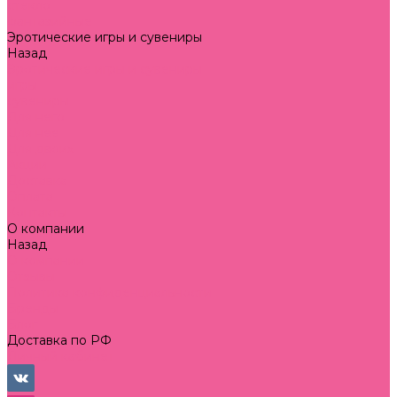
стекло
фантазийные
Эротические игры и сувениры
Назад
Эротические игры и сувениры
игры
сувениры
Для него
Для нее
Для двоих
Акции
Доставка
Оплата
Контакты
О компании
Назад
О компании
Отзывы
Политика конфиденциальности
Бренды
Блог
Доставка по РФ
Личный кабинет